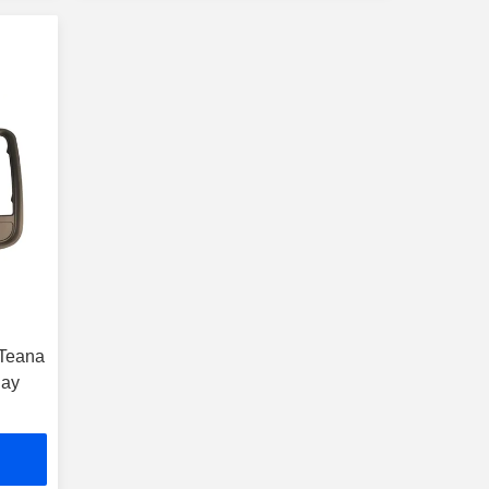
 Teana
lay