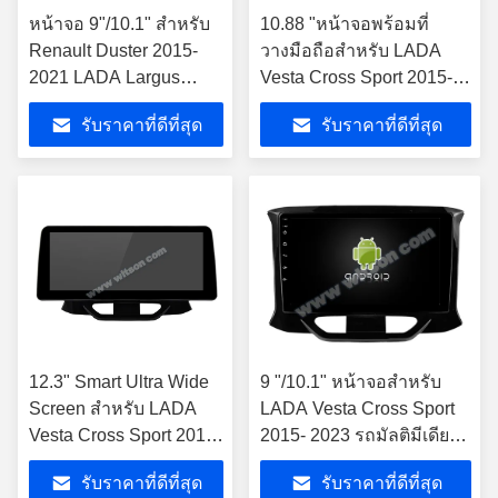
หน้าจอ 9"/10.1" สําหรับ
10.88 "หน้าจอพร้อมที่
Renault Duster 2015-
วางมือถือสำหรับ LADA
2021 LADA Largus
Vesta Cross Sport 2015-
2021 เครื่องเสียงสเตียโร
2023 สเตอริโอมัลติมีเดีย
รับราคาที่ดีที่สุด
รับราคาที่ดีที่สุด
ยันต์รถยนต์
12.3" Smart Ultra Wide
9 "/10.1" หน้าจอสำหรับ
Screen สําหรับ LADA
LADA Vesta Cross Sport
Vesta Cross Sport 2015-
2015- 2023 รถมัลติมีเดีย
2023 เครื่องเสียงสเตเรียมั
สเตอริโอ
รับราคาที่ดีที่สุด
รับราคาที่ดีที่สุด
ลติมีเดียรถ