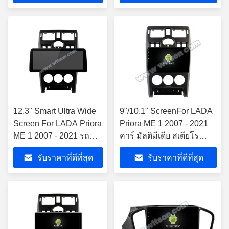
12.3" Smart Ultra Wide
9"/10.1" ScreenFor LADA
Screen For LADA Priora
Priora ME 1 2007 - 2021
ME 1 2007 - 2021 รถ
คาร์ มัลติมีเดีย สเตียโร
QLED มัลติมีเดีย สเตเรีย
GPS CarPlay Player
รับราคาที่ดีที่สุด
รับราคาที่ดีที่สุด