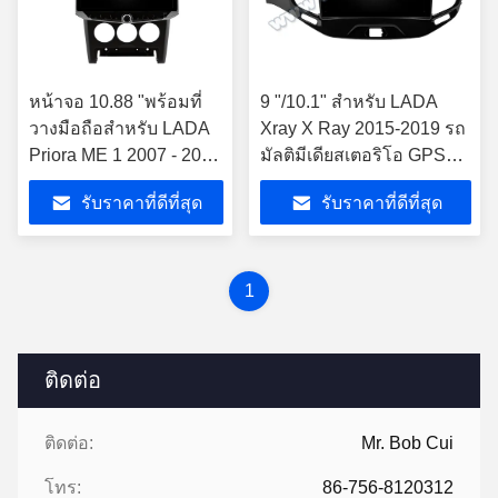
หน้าจอ 10.88 "พร้อมที่
9 "/10.1" สำหรับ LADA
วางมือถือสำหรับ LADA
Xray X Ray 2015-2019 รถ
Priora ME 1 2007 - 2021
มัลติมีเดียสเตอริโอ GPS
สเตอริโอมัลติมีเดีย
CarPlay Player
รับราคาที่ดีที่สุด
รับราคาที่ดีที่สุด
(9680/2680)
1
ติดต่อ
ติดต่อ:
Mr. Bob Cui
โทร:
86-756-8120312