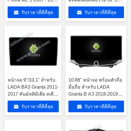
สเตอริโอมัลติมีเดีย
CarPlay Player
รับราคาที่ดีที่สุด
รับราคาที่ดีที่สุด
(9680/2680)
หน้าจอ 9"/10.1" สําหรับ
10.88" หน้าจอ พร้อมตัวถือ
LADA BA3 Granta 2011-
มือถือ สําหรับ LADA
2017 คันมัลติมีเดีย สเตีย
Granta В АЗ 2018-2019
โร GPS CarPlay Player
มัลติมีเดีย สเตเรีย
รับราคาที่ดีที่สุด
รับราคาที่ดีที่สุด