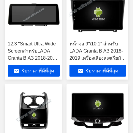
12.3 "Smart Ultra Wide
หน้าจอ 9"/10.1" สําหรับ
ScreenสำหรับLADA
LADA Granta В АЗ 2018-
Granta В АЗ 2018-2019
2019 เครื่องเสียงสเตเรียมัล
รถวิดีโอTOUCH
ติมีเดียรถ
รับราคาที่ดีที่สุด
รับราคาที่ดีที่สุด
QLEDมัลติมีเดียสเตอริโอ