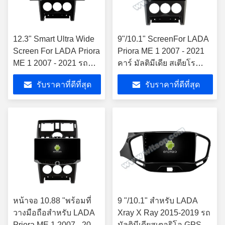
12.3" Smart Ultra Wide
9"/10.1" ScreenFor LADA
Screen For LADA Priora
Priora ME 1 2007 - 2021
ME 1 2007 - 2021 รถ
คาร์ มัลติมีเดีย สเตียโร
QLED มัลติมีเดีย สเตเรีย
GPS CarPlay Player
รับราคาที่ดีที่สุด
รับราคาที่ดีที่สุด
หน้าจอ 10.88 "พร้อมที่
9 "/10.1" สำหรับ LADA
วางมือถือสำหรับ LADA
Xray X Ray 2015-2019 รถ
Priora ME 1 2007 - 2021
มัลติมีเดียสเตอริโอ GPS