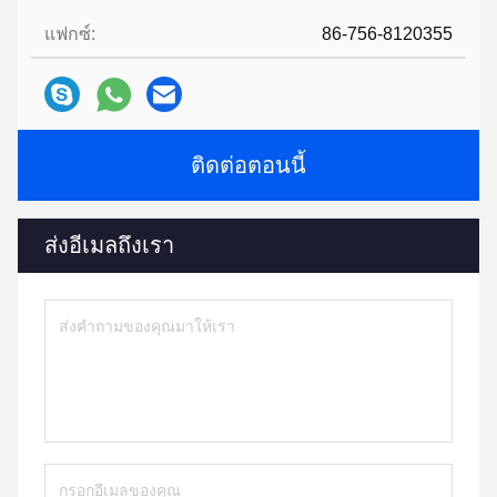
แฟกซ์:
86-756-8120355
ติดต่อตอนนี้
ส่งอีเมลถึงเรา