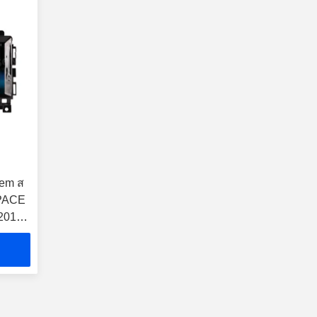
tem ส
-PACE
2019