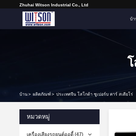
Zhuhai Witson Industrial Co., Ltd
บ้
โ
บ้าน
>
ผลิตภัณฑ์
>
ประเทศจีน โสโกด้า ซูเปอร์บ คาร์ สเตียโร่
หมวดหมู่
เครื่องเสียงรถยนต์ออดี้
(47)