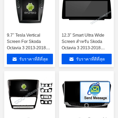
9.7'' Tesla Vertical
12.3" Smart Ultra Wide
Screen For Skoda
Screen สําหรับ Skoda
Octavia 3 2013-2018
Octavia 3 2013-2018
เครื่องเล่นมัลติมีเดีย
เครื่องเล่นสเตียโร่รถยนต์
รับราคาที่ดีที่สุด
รับราคาที่ดีที่สุด
รถยนต์ Android