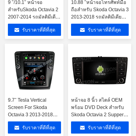
9 "/10.1" หน้าจอ
10.88 "หน้าจอโทรศัพท์มือ
สำหรับSkoda Octavia 2
ถือสำหรับ Skoda Octavia 3
2007-2014 รถมัลติมีเดีย
2013-2018 รถมัลติมีเดีย
สเตอริโอGPS CarPlay
สเตอริโอ
รับราคาที่ดีที่สุด
รับราคาที่ดีที่สุด
Player
9.7'' Tesla Vertical
หน้าจอ 8 นิ้ว สไตล์ OEM
Screen For Skoda
พร้อม DVD Deck สําหรับ
Octavia 3 2013-2018
Skoda Octavia 2 Supperb
เครื่องเล่นมัลติมีเดีย
Fabia 2007-2014 แอนดร
รับราคาที่ดีที่สุด
รับราคาที่ดีที่สุด
รถยนต์ Android
อยด์ สเตียโร่รถยนต์