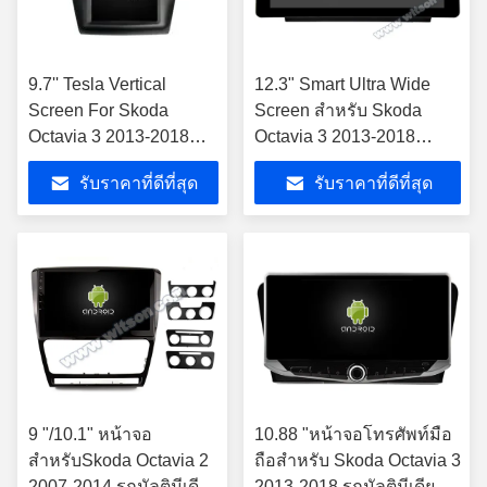
9.7'' Tesla Vertical
12.3" Smart Ultra Wide
Screen For Skoda
Screen สําหรับ Skoda
Octavia 3 2013-2018
Octavia 3 2013-2018
เครื่องเล่นมัลติมีเดีย
เครื่องเล่นสเตียโร่รถยนต์
รับราคาที่ดีที่สุด
รับราคาที่ดีที่สุด
รถยนต์ Android
9 "/10.1" หน้าจอ
10.88 "หน้าจอโทรศัพท์มือ
สำหรับSkoda Octavia 2
ถือสำหรับ Skoda Octavia 3
2007-2014 รถมัลติมีเดีย
2013-2018 รถมัลติมีเดีย