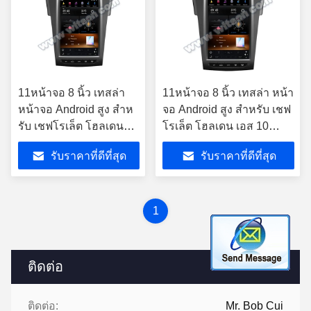
11หน้าจอ 8 นิ้ว เทสล่า
11หน้าจอ 8 นิ้ว เทสล่า หน้า
หน้าจอ Android สูง สําห
จอ Android สูง สําหรับ เชฟ
รับ เชฟโรเล็ต โฮลเดน
โรเล็ต โฮลเดน เอส 10
เอส 10 เทรลเบลเซอร์
เทรลเบลเซอร์ โคโลราโด
รับราคาที่ดีที่สุด
รับราคาที่ดีที่สุด
โคโลราโด อิสซูซู
อิสซูซู
1
ติดต่อ
ติดต่อ:
Mr. Bob Cui