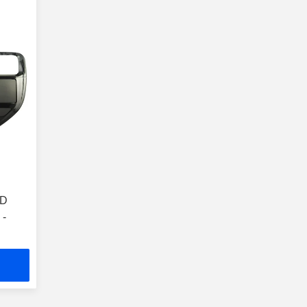
VD
 -