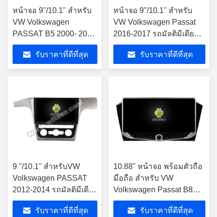
หน้าจอ 9"/10.1" สําหรับ
หน้าจอ 9"/10.1" สําหรับ
VW Volkswagen
VW Volkswagen Passat
PASSAT B5 2000- 2005
2016-2017 รถมัลติมีเดียส
เครื่องเสียงสเตียโรยันต์
เตเรีย
รับราคาที่ดีที่สุด
รับราคาที่ดีที่สุด
รถยนต์
9 "/10.1" สำหรับVW
10.88" หน้าจอ พร้อมตัวถือ
Volkswagen PASSAT
มือถือ สําหรับ VW
2012-2014 รถมัลติมีเดีย
Volkswagen Passat B8
สเตอริโอGPS CarPlay
2016-2018 รถมัลติมีเดียส
รับราคาที่ดีที่สุด
รับราคาที่ดีที่สุด
Player
เตเรีย