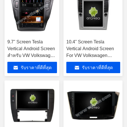
9.7" Screen Tesla
10.4" Screen Tesla
Vertical Android Screen
Vertical Android Screen
สําหรับ VW Volkswagen
For VW Volkswagen
Passat 2016-2017
Passat 7 B7 NMS VW
รับราคาที่ดีที่สุด
รับราคาที่ดีที่สุด
เครื่องเสียงสเตเรียมัลติ
Magotan 2012-2016
มีเดียรถยนต์
รถยนต์ มัลติมีเดีย สเตียโร
GPS Carplay Player