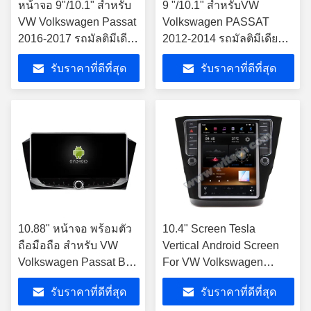
หน้าจอ 9"/10.1" สําหรับ
9 "/10.1" สำหรับVW
VW Volkswagen Passat
Volkswagen PASSAT
2016-2017 รถมัลติมีเดีย
2012-2014 รถมัลติมีเดีย
สเตเรีย
สเตอริโอGPS CarPlay
รับราคาที่ดีที่สุด
รับราคาที่ดีที่สุด
Player
10.88" หน้าจอ พร้อมตัว
10.4" Screen Tesla
ถือมือถือ สําหรับ VW
Vertical Android Screen
Volkswagen Passat B8
For VW Volkswagen
2016-2018 รถมัลติมีเดีย
Passat B8 Magotan 2016-
รับราคาที่ดีที่สุด
รับราคาที่ดีที่สุด
สเตเรีย
2018 เครื่องเสียงสเตียโร่