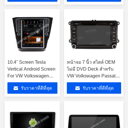
10.4" Screen Tesla
หน้าจอ 7 นิ้ว สไตล์ OEM
Vertical Android Screen
ไม่มี DVD Deck สําหรับ
For VW Volkswagen
VW Volkswagen Passat
Passat B8 Magotan
B6 Passat B7 Caddy
รับราคาที่ดีที่สุด
รับราคาที่ดีที่สุด
2016-2018 เครื่องเสียงส
Sagitar
เตียโร่รถยนต์