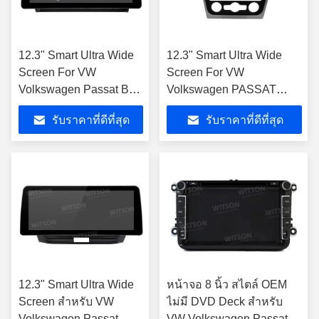
12.3" Smart Ultra Wide
12.3" Smart Ultra Wide
Screen For VW
Screen For VW
Volkswagen Passat B8
Volkswagen PASSAT
2016-2018 เครื่องเล่นส
2012-2014 เครื่องเล่นสเตีย
รับราคาที่ดีที่สุด
รับราคาที่ดีที่สุด
เตียโร่รถยนต์
โร่รถยนต์
12.3" Smart Ultra Wide
หน้าจอ 8 นิ้ว สไตล์ OEM
Screen สําหรับ VW
ไม่มี DVD Deck สําหรับ
Volkswagen Passat
VW Volkswagen Passat