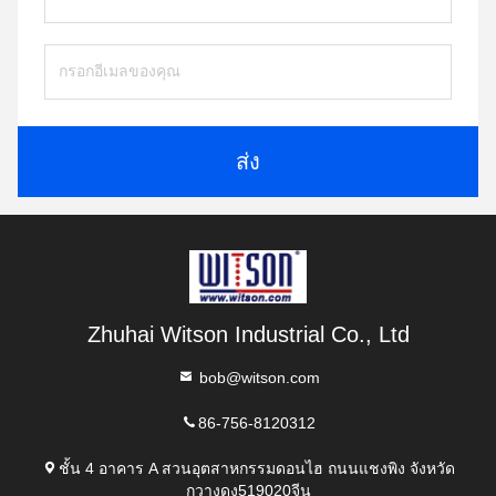
ส่ง
Zhuhai Witson Industrial Co., Ltd
bob@witson.com
86-756-8120312
ชั้น 4 อาคาร A สวนอุตสาหกรรมดอนไฮ ถนนแชงพิง จังหวัด
กวางดง519020จีน