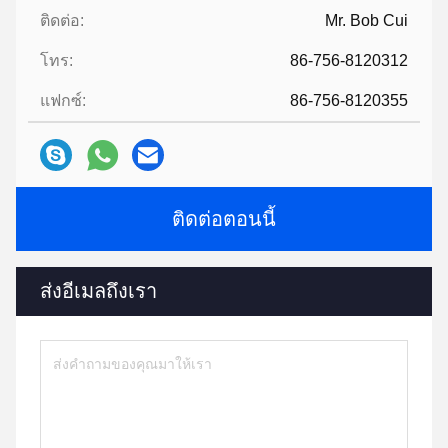
ติดต่อ:
Mr. Bob Cui
โทร:
86-756-8120312
แฟกซ์:
86-756-8120355
ติดต่อตอนนี้
ส่งอีเมลถึงเรา