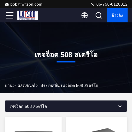
bob@witson.com
86-756-8120312
อ้างอิง
เพจจ็อต 508 สเตรีโอ
บ้าน
>
ผลิตภัณฑ์
>
ประเทศจีน เพจจ็อต 508 สเตรีโอ
เพจจ็อต 508 สเตรีโอ