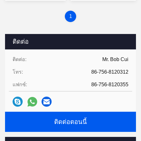
1
ติดต่อ
ติดต่อ:
Mr. Bob Cui
โทร:
86-756-8120312
แฟกซ์:
86-756-8120355
ติดต่อตอนนี้