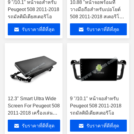
9 "/10.1" หน้าจอสำหรับ
10.88 "หน้าจอพร้อมที่
Peugeot 508 2011-2018
วางมือถือสำหรับเปอโยต์
รถมัลติมีเดียสเตอริโอ
508 2011-2018 สเตอริโอ
มัลติมีเดีย
รับราคาที่ดีที่สุด
รับราคาที่ดีที่สุด
12.3" Smart Ultra Wide
9 "/10.1" หน้าจอสำหรับ
Screen For Peugeot 508
Peugeot 508 2011-2018
2011-2018 เครื่องเล่นส
รถมัลติมีเดียสเตอริโอ
เตียโร่รถยนต์
รับราคาที่ดีที่สุด
รับราคาที่ดีที่สุด