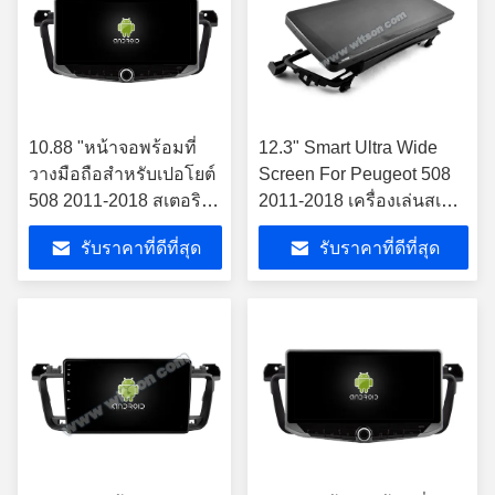
10.88 "หน้าจอพร้อมที่
12.3" Smart Ultra Wide
วางมือถือสำหรับเปอโยต์
Screen For Peugeot 508
508 2011-2018 สเตอริโอ
2011-2018 เครื่องเล่นสเตีย
มัลติมีเดีย
โร่รถยนต์
รับราคาที่ดีที่สุด
รับราคาที่ดีที่สุด