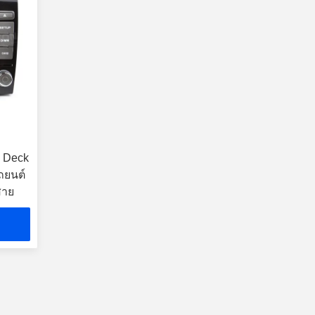
D Deck
ถยนต์
สาย