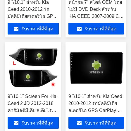
9 "/10.1" สำหรับ Kia
หน้าจอ 7" สไตล์ OEM โดย
Ceed 2010-2012 รถ
ไม่มี DVD Deck สําหรับ
มัลติมีเดียสเตอริโอ GPS
KIA CEED 2007-2009 Car
CarPlay Player
Multimedia Stereo GPS
รับราคาที่ดีที่สุด
รับราคาที่ดีที่สุด
CarPlay Player
9"/10.1" Screen For Kia
9 "/10.1" สำหรับ Kia Ceed
Ceed 2 JD 2012-2018
2010-2012 รถมัลติมีเดีย
คาร์มัลติมีเดีย สเตียโร
สเตอริโอ GPS CarPlay
GPS CarPlay Player
Player
รับราคาที่ดีที่สุด
รับราคาที่ดีที่สุด