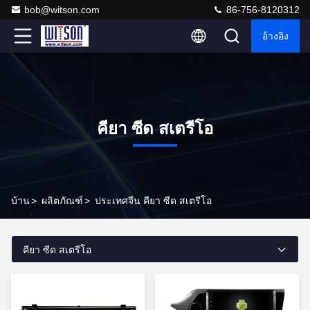
bob@witson.com
86-756-8120312
อ้างอิง
คียา ซีด สเตรีโอ
บ้าน
>
ผลิตภัณฑ์
>
ประเทศจีน คียา ซีด สเตรีโอ
คียา ซีด สเตรีโอ