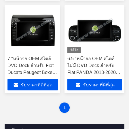
Player
วิดีโอ
7 "หน้าจอ OEM สไตล์
6.5 "หน้าจอ OEM สไตล์
DVD Deck สำหรับ Fiat
ไม่มี DVD Deck สำหรับ
Ducato Peugeot Boxer
Fiat PANDA 2013-2020
Citroen Jumper 2 2006-
รถมัลติมีเดียสเตอริโอ
รับราคาที่ดีที่สุด
รับราคาที่ดีที่สุด
2016
1