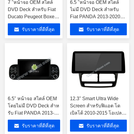
7 "หน้าจอ OEM สไตล์
6.5 "หน้าจอ OEM สไตล์
DVD Deck สำหรับ Fiat
ไม่มี DVD Deck สำหรับ
Ducato Peugeot Boxer
Fiat PANDA 2013-2020
Citroen Jumper 2 2006-
รถมัลติมีเดียสเตอริโอ
รับราคาที่ดีที่สุด
รับราคาที่ดีที่สุด
2016
6.5" หน้าจอ สไตล์ OEM
12.3" Smart Ultra Wide
โดยไม่มี DVD Deck สําห
Screen สําหรับฟิแอต โด
รับ Fiat PANDA 2013-
เบิลโด้ 2010-2015 โอเปล
2020 Car Multimedia
คอมโบ 2011-2018
รับราคาที่ดีที่สุด
รับราคาที่ดีที่สุด
Stereo GPS CarPlay