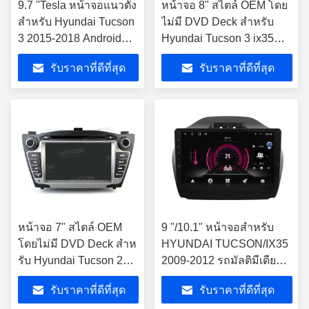
9.7 ''Tesla หน้าจอแนวตั้ง
หน้าจอ 8" สไตล์ OEM โดย
สำหรับ Hyundai Tucson
ไม่มี DVD Deck สําหรับ
3 2015-2018 Android
Hyundai Tucson 3 ix35
Car Player
2015-2018 มือซ้าย Driver
รับราคาที่ดีที่สุด
รับราคาที่ดีที่สุด
Car Stereo
หน้าจอ 7" สไตล์ OEM
9 "/10.1" หน้าจอสำหรับ
โดยไม่มี DVD Deck สําห
HYUNDAI TUCSON/IX35
รับ Hyundai Tucson 2
2009-2012 รถมัลติมีเดีย
LM IX35 2009-2015
สเตอริโอ
รับราคาที่ดีที่สุด
รับราคาที่ดีที่สุด
เครื่องเสียงสเตเรียรถยนต์