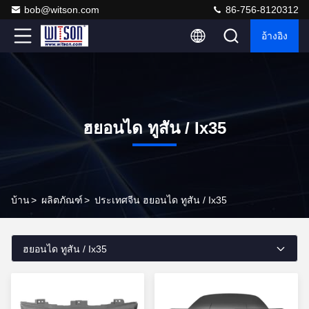
bob@witson.com
86-756-8120312
อ้างอิง
ฮยอนได ทูสัน / Ix35
บ้าน
>
ผลิตภัณฑ์
>
ประเทศจีน ฮยอนได ทูสัน / Ix35
ฮยอนได ทูสัน / Ix35