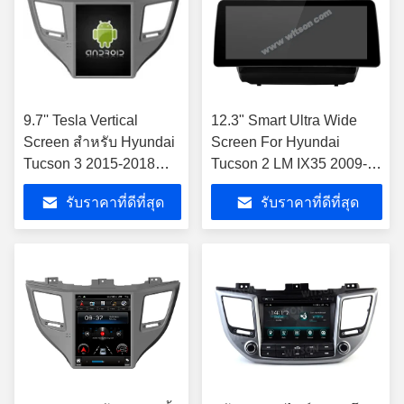
9.7'' Tesla Vertical
12.3" Smart Ultra Wide
Screen สําหรับ Hyundai
Screen For Hyundai
Tucson 3 2015-2018
Tucson 2 LM IX35 2009-
เครื่องเล่นมัลติมีเดีย
2015 รถ QLED มัลติมีเดีย
รับราคาที่ดีที่สุด
รับราคาที่ดีที่สุด
รถยนต์ Android
สเตเรีย