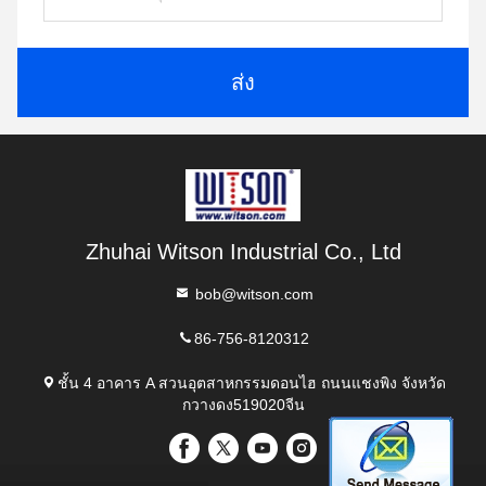
ส่ง
Zhuhai Witson Industrial Co., Ltd
bob@witson.com
86-756-8120312
ชั้น 4 อาคาร A สวนอุตสาหกรรมดอนไฮ ถนนแชงพิง จังหวัด
กวางดง519020จีน