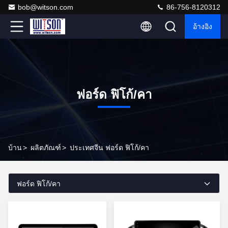
bob@witson.com
86-756-8120312
อ้างอิง
ฟอร์ด ฟิโก้/คา
บ้าน
>
ผลิตภัณฑ์
>
ประเทศจีน ฟอร์ด ฟิโก้/คา
ฟอร์ด ฟิโก้/คา