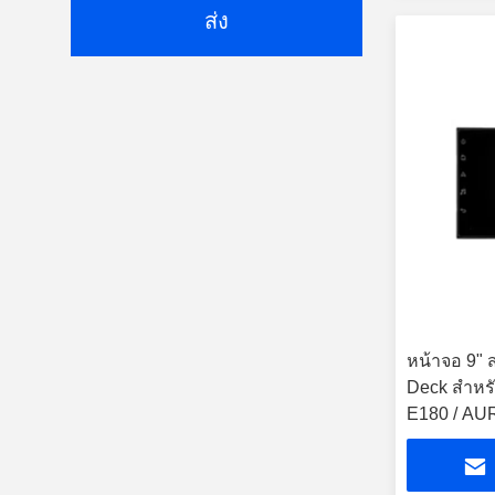
ส่ง
หน้าจอ 9" 
Deck สําห
E180 / AU
XA50 2018
2021 Car M
CarPlay Pl