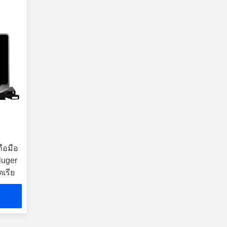
ือมือ
luger
ตเรีย