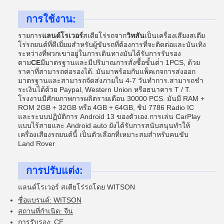
การใช้งาน:
รายการ
แลนด์โรเวอร์
สเตียโร่รถจาก
วิทสัน
เป็นเครื่องเสียงสเตีย
โร่รถยนต์ที่ดีเยี่ยมสําหรับผู้ขับรถที่ต้องการที่จะติดต่อและบันเทิง
ระหว่างที่พวกเขาอยู่ในการเดินทางมันได้รับการรับรอง
ตาม
CE
มีมาตรฐานและมีปริมาณการสั่งซื้อขั้นต่ํา 1PCS, ด้วย
ราคาที่สามารถต่อรองได้. มันมาพร้อมกับแพ็คเกจการส่งออก
มาตรฐานและสามารถจัดส่งภายใน 4-7 วันทําการ.สามารถชํา
ระเงินได้ด้วย Paypal, Western Union หรือธนาคาร T / T.
โรงงานมีศักยภาพการผลิตรายเดือน 30000 PCS. มันมี RAM +
ROM 2GB + 32GB หรือ 4GB + 64GB, ชิป 7786 Radio IC
และระบบปฏิบัติการ Android 13 ของตัวเอง.การเล่น CarPlay
แบบไร้สายและ Android auto ยังได้รับการสนับสนุนทําให้
เครื่องเสียงรถยนต์นี้ เป็นตัวเลือกที่เหมาะสมสําหรับคนขับ
Land Rover
การปรับแต่ง:
แลนด์โรเวอร์ สเตียโร่รถโดย WITSON
ชื่อแบรนด์: WITSON
สถานที่กําเนิด: จีน
การรับรอง: CE