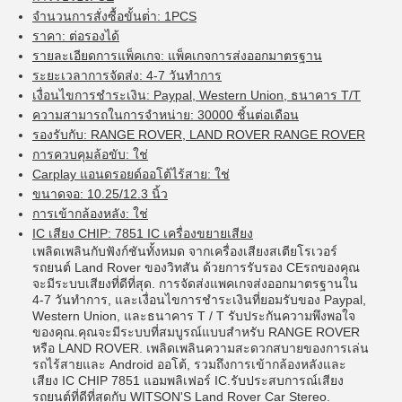
จํานวนการสั่งซื้อขั้นต่ํา: 1PCS
ราคา: ต่อรองได้
รายละเอียดการแพ็คเกจ: แพ็คเกจการส่งออกมาตรฐาน
ระยะเวลาการจัดส่ง: 4-7 วันทําการ
เงื่อนไขการชําระเงิน: Paypal, Western Union, ธนาคาร T/T
ความสามารถในการจําหน่าย: 30000 ชิ้นต่อเดือน
รองรับกับ: RANGE ROVER, LAND ROVER RANGE ROVER
การควบคุมล้อขับ: ใช่
Carplay แอนดรอยด์ออโต้ไร้สาย: ใช่
ขนาดจอ: 10.25/12.3 นิ้ว
การเข้ากล้องหลัง: ใช่
IC เสียง CHIP: 7851 IC เครื่องขยายเสียง
เพลิดเพลินกับฟังก์ชันทั้งหมด จากเครื่องเสียงสเตียโรเวอร์
รถยนต์ Land Rover ของวิทสัน ด้วยการรับรอง CEรถของคุณ
จะมีระบบเสียงที่ดีที่สุด. การจัดส่งแพคเกจส่งออกมาตรฐานใน
4-7 วันทําการ, และเงื่อนไขการชําระเงินที่ยอมรับของ Paypal,
Western Union, และธนาคาร T / T รับประกันความพึงพอใจ
ของคุณ.คุณจะมีระบบที่สมบูรณ์แบบสําหรับ RANGE ROVER
หรือ LAND ROVER. เพลิดเพลินความสะดวกสบายของการเล่น
รถไร้สายและ Android ออโต้, รวมถึงการเข้ากล้องหลังและ
เสียง IC CHIP 7851 แอมพลิเฟอร์ IC.รับประสบการณ์เสียง
รถยนต์ที่ดีที่สุดกับ WITSON'S Land Rover Car Stereo.