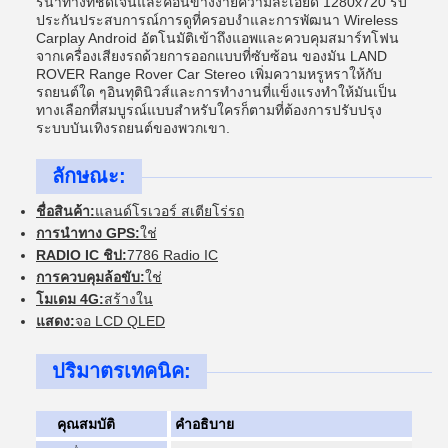
รนําทางที่ชัดเจนและค่อนข้างง่ายความละเอียด 1280x720 รับ
ประกันประสบการณ์การดูที่ครอบงําและการพัฒนา Wireless
Carplay Android อัตโนมัติเข้าถึงแอพและควบคุมสมาร์ทโฟน
จากเครื่องเสียงรถด้วยการออกแบบที่ซับซ้อน ของมัน LAND
ROVER Range Rover Car Stereo เพิ่มความหรูหราให้กับ
รถยนต์ใด ๆอินทุตินิวส์และการทํางานที่แข็งแรงทําให้มันเป็น
ทางเลือกที่สมบูรณ์แบบสําหรับใครก็ตามที่ต้องการปรับปรุง
ระบบบันเทิงรถยนต์ของพวกเขา.
ลักษณะ:
ชื่อสินค้า:
แลนด์โรเวอร์ สเตียโร่รถ
การนําทาง GPS:
ใช่
RADIO IC ชิป:
7786 Radio IC
การควบคุมล้อขับ:
ใช่
โมเดม 4G:
สร้างใน
แสดง:
จอ LCD QLED
ปริมาตรเทคนิค:
คุณสมบัติ
คําอธิบาย